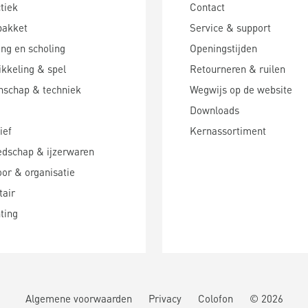
tiek
Contact
pakket
Service & support
ing en scholing
Openingstijden
kkeling & spel
Retourneren & ruilen
nschap & techniek
Wegwijs op de website
Downloads
ief
Kernassortiment
edschap & ijzerwaren
or & organisatie
tair
hting
Algemene voorwaarden
Privacy
Colofon
©
2026