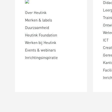
Didac
Leer
Over Heutink
Train
Merken & labels
Ontwi
Duurzaamheid
Wete
Heutink Foundation
ICT
Werken bij Heutink
Creat
Events & webinars
Gere
Inrichtingsinspiratie
Kanto
Facili
Inric