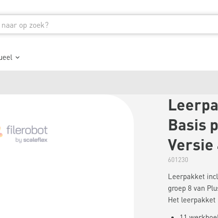
ueel
Leerpa
Basis p
Versie
601230
Leerpakket incl
groep 8 van Plu
Het leerpakket b
11 werkboek