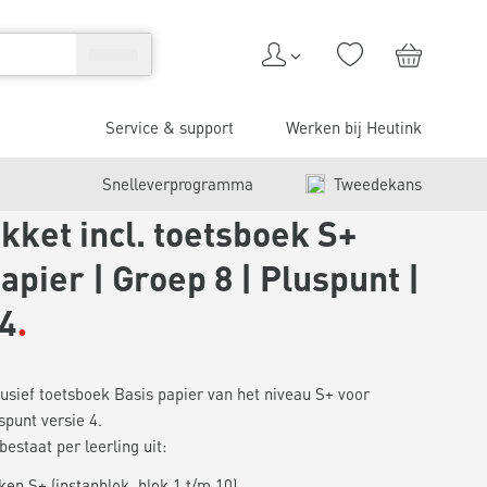
Service & support
Werken bij Heutink
Snelleverprogramma
Tweedekans
kket incl. toetsboek S+
apier | Groep 8 | Pluspunt |
 4
usief toetsboek Basis papier van het niveau S+ voor
spunt versie 4.
estaat per leerling uit:
en S+ (instapblok, blok 1 t/m 10)