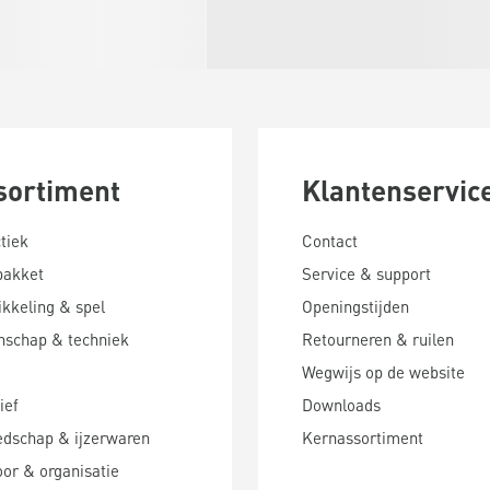
sortiment
Klantenservic
tiek
Contact
pakket
Service & support
kkeling & spel
Openingstijden
nschap & techniek
Retourneren & ruilen
Wegwijs op de website
ief
Downloads
edschap & ijzerwaren
Kernassortiment
or & organisatie