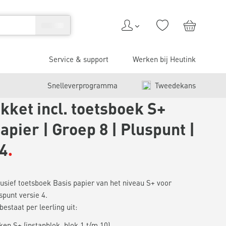
Service & support
Werken bij Heutink
Snelleverprogramma
Tweedekans
kket incl. toetsboek S+
apier | Groep 8 | Pluspunt |
 4
usief toetsboek Basis papier van het niveau S+ voor
spunt versie 4.
estaat per leerling uit:
en S+ (instapblok, blok 1 t/m 10)