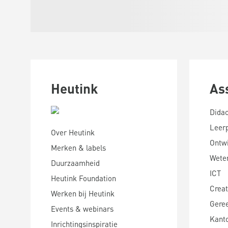
Heutink
As
Didac
Leer
Over Heutink
Ontwi
Merken & labels
Wete
Duurzaamheid
ICT
Heutink Foundation
Creat
Werken bij Heutink
Gere
Events & webinars
Kanto
Inrichtingsinspiratie