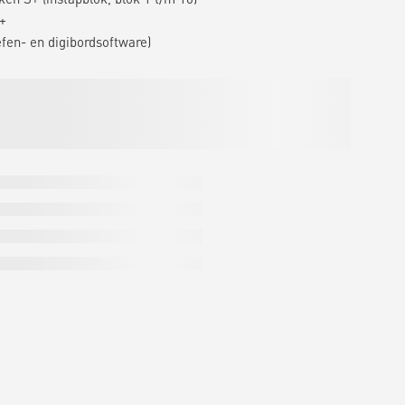
+
efen- en digibordsoftware)