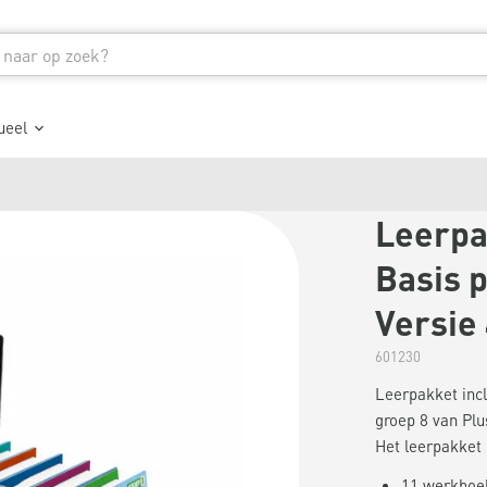
ueel
Leerpa
Basis p
Versie
601230
Leerpakket incl
groep 8 van Plu
Het leerpakket b
11 werkboek