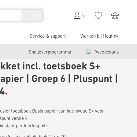
Service & support
Werken bij Heutink
Snelleverprogramma
Tweedekans
kket incl. toetsboek S+
apier | Groep 6 | Pluspunt |
 4
usief toetsboek Basis papier van het niveau S+ voor
spunt versie 4.
estaat per leerling uit:
en S+ (instapblok, blok 1 t/m 10)