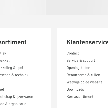
sortiment
Klantenservic
tiek
Contact
pakket
Service & support
kkeling & spel
Openingstijden
nschap & techniek
Retourneren & ruilen
Wegwijs op de website
ief
Downloads
edschap & ijzerwaren
Kernassortiment
or & organisatie