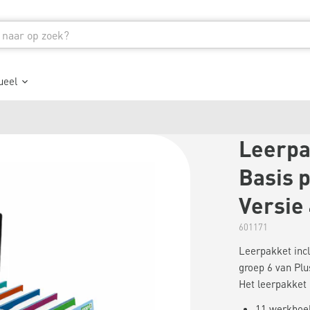
ueel
Leerpa
Basis p
Versie
601171
Leerpakket incl
groep 6 van Plu
Het leerpakket b
11 werkboek