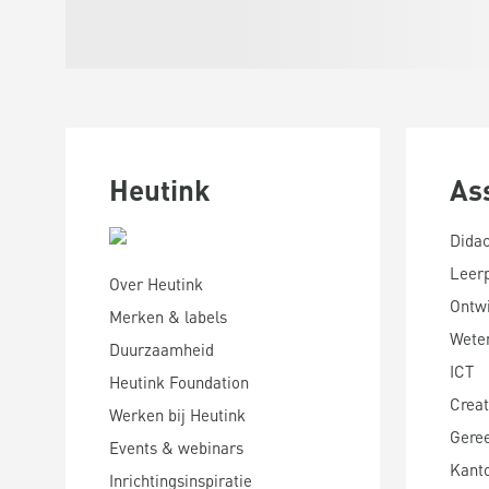
Heutink
As
Didac
Leer
Over Heutink
Ontwi
Merken & labels
Wete
Duurzaamheid
ICT
Heutink Foundation
Creat
Werken bij Heutink
Gere
Events & webinars
Kanto
Inrichtingsinspiratie