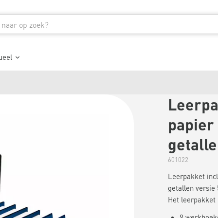
ueel
Leerpa
papier 
getalle
601022
Leerpakket incl
getallen versie 
Het leerpakket b
9 werkboeke