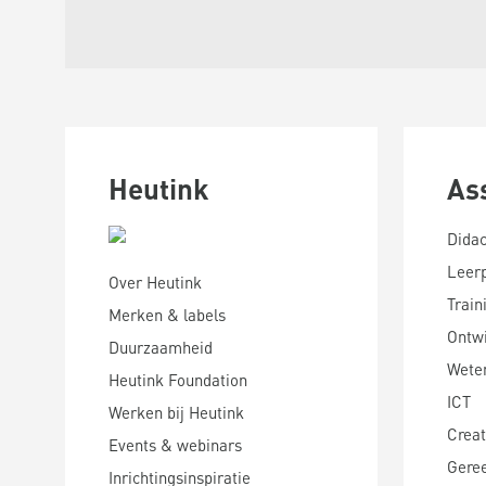
Heutink
As
Didac
Leer
Over Heutink
Train
Merken & labels
Ontwi
Duurzaamheid
Wete
Heutink Foundation
ICT
Werken bij Heutink
Creat
Events & webinars
Gere
Inrichtingsinspiratie