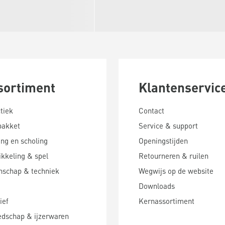
sortiment
Klantenservic
tiek
Contact
pakket
Service & support
ing en scholing
Openingstijden
kkeling & spel
Retourneren & ruilen
nschap & techniek
Wegwijs op de website
Downloads
ief
Kernassortiment
edschap & ijzerwaren