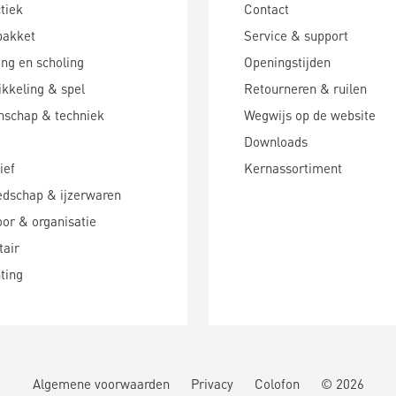
tiek
Contact
pakket
Service & support
ing en scholing
Openingstijden
kkeling & spel
Retourneren & ruilen
nschap & techniek
Wegwijs op de website
Downloads
ief
Kernassortiment
edschap & ijzerwaren
or & organisatie
tair
hting
Algemene voorwaarden
Privacy
Colofon
©
2026