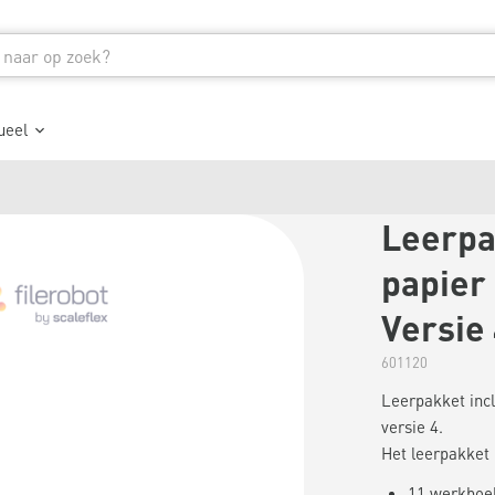
ueel
Leerpa
papier 
Versie
601120
Leerpakket incl
versie 4.
Het leerpakket b
11 werkboek