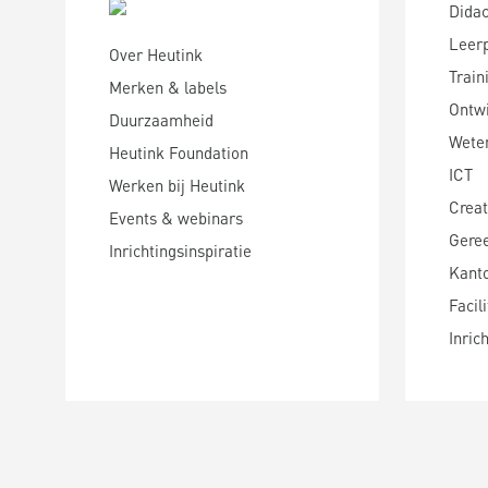
Didac
Leer
Over Heutink
Train
Merken & labels
Ontwi
Duurzaamheid
Wete
Heutink Foundation
ICT
Werken bij Heutink
Creat
Events & webinars
Gere
Inrichtingsinspiratie
Kanto
Facili
Inric