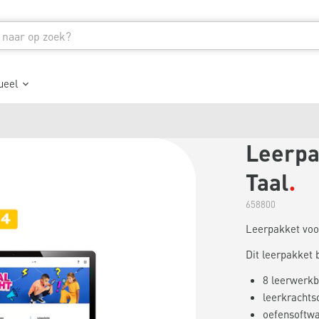
ueel
Leerpak
Taal
658800
Leerpakket voor
Dit leerpakket b
8 leerwerkb
leerkrachts
oefensoftw