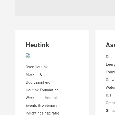
Heutink
As
Didac
Leer
Over Heutink
Train
Merken & labels
Ontwi
Duurzaamheid
Wete
Heutink Foundation
ICT
Werken bij Heutink
Creat
Events & webinars
Gere
Inrichtingsinspiratie