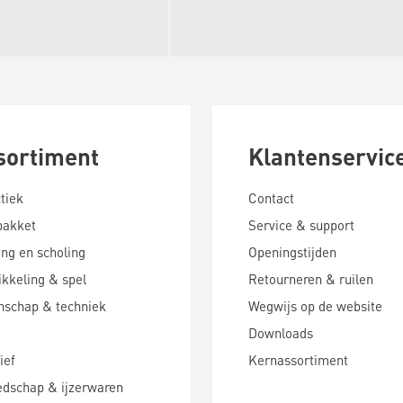
sortiment
Klantenservic
tiek
Contact
pakket
Service & support
ing en scholing
Openingstijden
kkeling & spel
Retourneren & ruilen
nschap & techniek
Wegwijs op de website
Downloads
ief
Kernassortiment
edschap & ijzerwaren