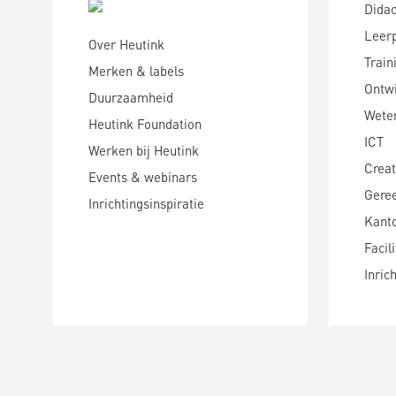
Didac
Leer
Over Heutink
Train
Merken & labels
Ontwi
Duurzaamheid
Wete
Heutink Foundation
ICT
Werken bij Heutink
Creat
Events & webinars
Gere
Inrichtingsinspiratie
Kanto
Facili
Inric