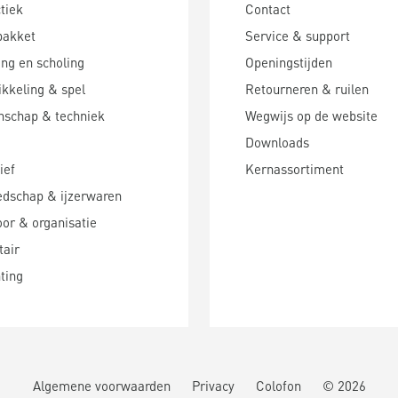
tiek
Contact
pakket
Service & support
ing en scholing
Openingstijden
kkeling & spel
Retourneren & ruilen
nschap & techniek
Wegwijs op de website
Downloads
ief
Kernassortiment
edschap & ijzerwaren
or & organisatie
tair
hting
Algemene voorwaarden
Privacy
Colofon
©
2026