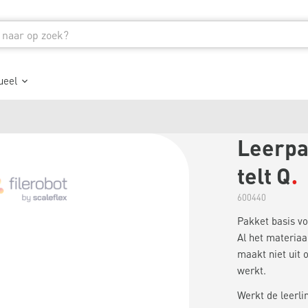
ueel
Leerpak
telt Q
600440
Pakket basis voo
Al het materiaal
maakt niet uit 
werkt.
Werkt de leerli