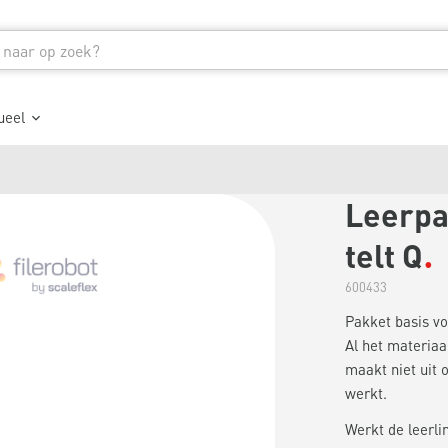
ueel
Leerpak
telt Q
600433
Pakket basis voo
Al het materiaal
maakt niet uit 
werkt.
Werkt de leerli