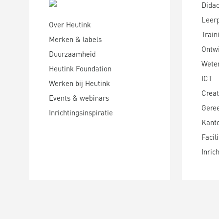
Didac
Leer
Over Heutink
Train
Merken & labels
Ontwi
Duurzaamheid
Wete
Heutink Foundation
ICT
Werken bij Heutink
Creat
Events & webinars
Gere
Inrichtingsinspiratie
Kanto
Facili
Inric