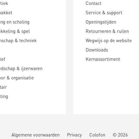
tiek
Contact
pakket
Service & support
ing en scholing
Openingstijden
kkeling & spel
Retourneren & ruilen
nschap & techniek
Wegwijs op de website
Downloads
ief
Kernassortiment
edschap & ijzerwaren
or & organisatie
tair
hting
Algemene voorwaarden
Privacy
Colofon
©
2026