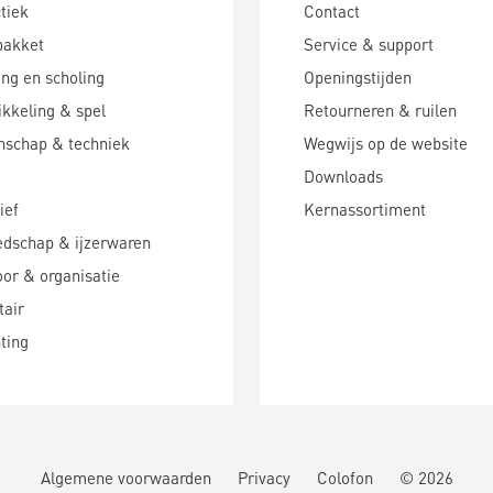
tiek
Contact
pakket
Service & support
ing en scholing
Openingstijden
kkeling & spel
Retourneren & ruilen
nschap & techniek
Wegwijs op de website
Downloads
ief
Kernassortiment
edschap & ijzerwaren
or & organisatie
tair
hting
Algemene voorwaarden
Privacy
Colofon
©
2026