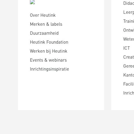
Didac
Leer
Over Heutink
Train
Merken & labels
Ontwi
Duurzaamheid
Wete
Heutink Foundation
ICT
Werken bij Heutink
Creat
Events & webinars
Gere
Inrichtingsinspiratie
Kanto
Facili
Inric