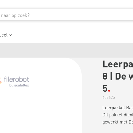
ueel
Leerpa
8 | De 
5
602625
Leerpakket Basi
Dit pakket dien
gewerkt met De 