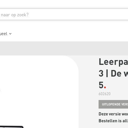
ueel
Leerpa
3 | De 
5
602620
UITLOPENDE VER
Deze versie wo
Bestellen is al