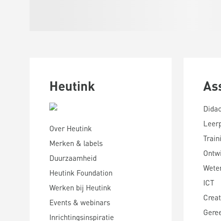
Heutink
As
Didac
Leer
Over Heutink
Train
Merken & labels
Ontwi
Duurzaamheid
Wete
Heutink Foundation
ICT
Werken bij Heutink
Creat
Events & webinars
Gere
Inrichtingsinspiratie