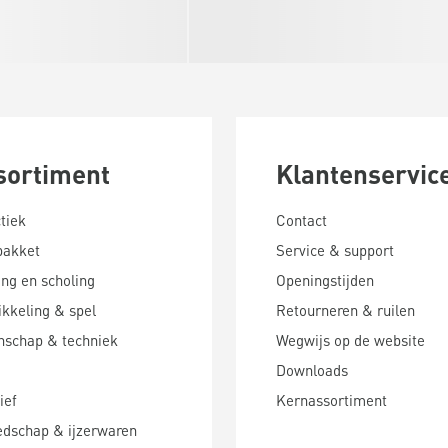
sortiment
Klantenservic
tiek
Contact
pakket
Service & support
ing en scholing
Openingstijden
kkeling & spel
Retourneren & ruilen
nschap & techniek
Wegwijs op de website
Downloads
ief
Kernassortiment
edschap & ijzerwaren