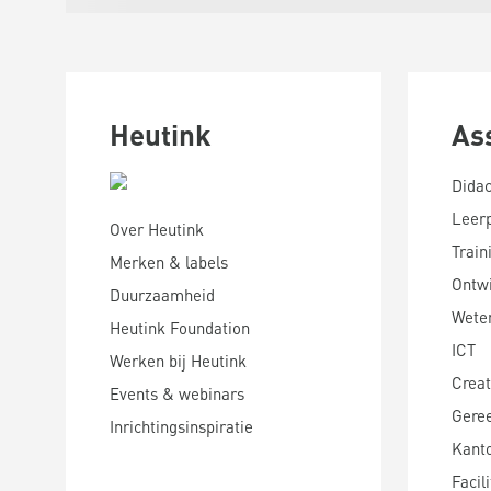
Heutink
As
Didac
Leer
Over Heutink
Train
Merken & labels
Ontwi
Duurzaamheid
Wete
Heutink Foundation
ICT
Werken bij Heutink
Creat
Events & webinars
Gere
Inrichtingsinspiratie
Kanto
Facili