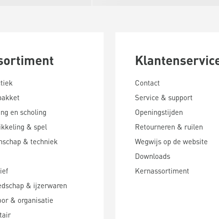
sortiment
Klantenservic
tiek
Contact
pakket
Service & support
ing en scholing
Openingstijden
kkeling & spel
Retourneren & ruilen
nschap & techniek
Wegwijs op de website
Downloads
ief
Kernassortiment
edschap & ijzerwaren
or & organisatie
tair