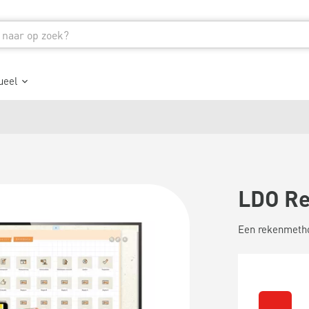
ueel
LDO R
Een rekenmethod