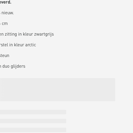
everd.
 nieuw.
6 cm
n zitting in kleur zwartgrijs
stel in kleur arctic
steun
 duo glijders