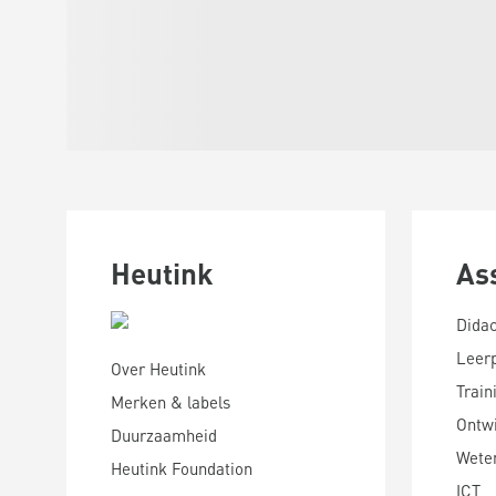
Heutink
As
Didac
Leer
Over Heutink
Train
Merken & labels
Ontwi
Duurzaamheid
Wete
Heutink Foundation
ICT