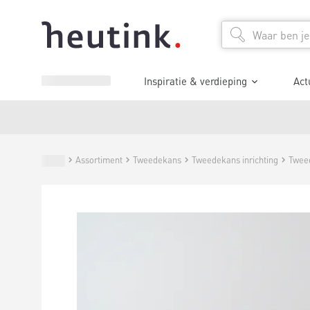
Inspiratie & verdieping
Act
Assortiment
Tweedekans
Tweedekans inrichting
Twee