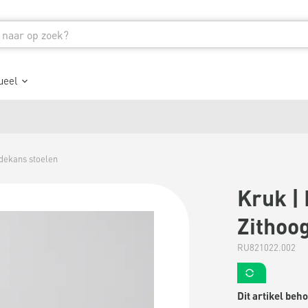
ueel
dekans stoelen
Kruk | 
Zithoo
RU821022.002
Dit artikel be