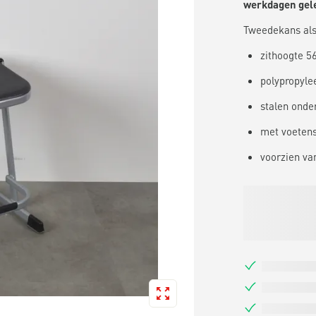
werkdagen gel
Tweedekans als
zithoogte 5
polypropylee
stalen onder
met voeten
voorzien van