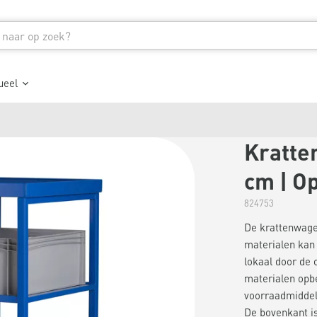
ueel
Kratten
cm | O
824753
De krattenwage
materialen kan
lokaal door de 
materialen opb
voorraadmiddel
De bovenkant is