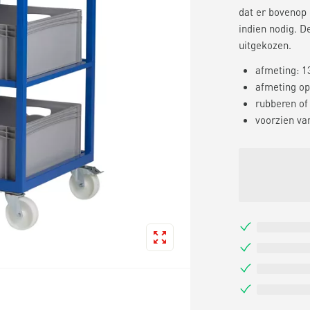
dat er bovenop
indien nodig. D
uitgekozen.
afmeting: 13
afmeting opt
rubberen of
voorzien va