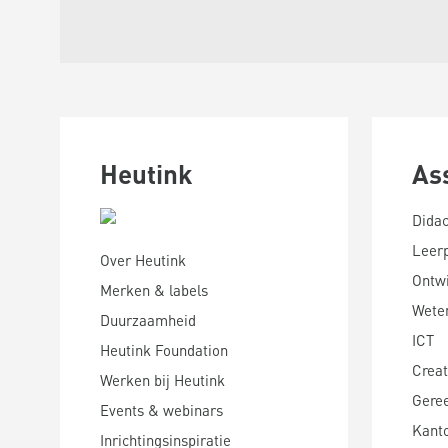
Heutink
As
Didac
Leer
Over Heutink
Ontwi
Merken & labels
Wete
Duurzaamheid
ICT
Heutink Foundation
Creat
Werken bij Heutink
Gere
Events & webinars
Kanto
Inrichtingsinspiratie