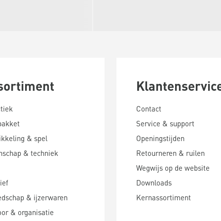
sortiment
Klantenservic
tiek
Contact
pakket
Service & support
kkeling & spel
Openingstijden
nschap & techniek
Retourneren & ruilen
Wegwijs op de website
ief
Downloads
edschap & ijzerwaren
Kernassortiment
or & organisatie