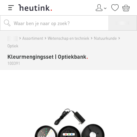
Assortiment
Wetenschap en techniek
Natuurkunde
Optiek
Kleurmengingsset | Optiekbank
100391