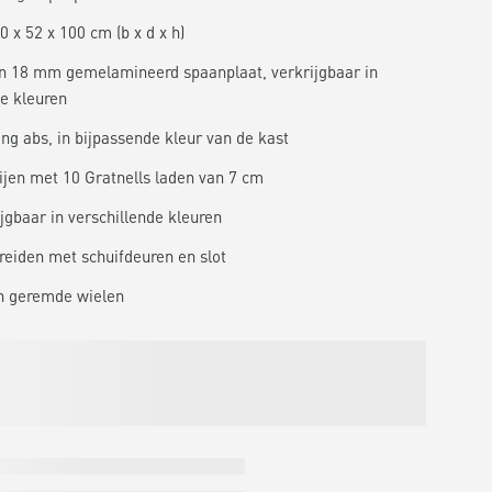
 x 52 x 100 cm (b x d x h)
 18 mm gemelamineerd spaanplaat, verkrijgbaar in
de kleuren
ng abs, in bijpassende kleur van de kast
rijen met 10 Gratnells laden van 7 cm
jgbaar in verschillende kleuren
breiden met schuifdeuren en slot
n geremde wielen