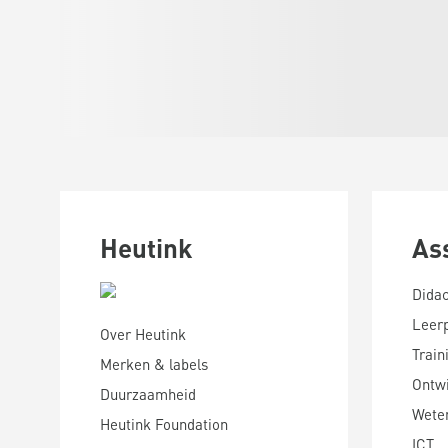
Heutink
As
Didac
Leer
Over Heutink
Train
Merken & labels
Ontwi
Duurzaamheid
Wete
Heutink Foundation
ICT