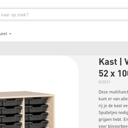
ueel
Kast | 
52 x 1
820531
Deze multifunct
kunt er van all
rij je de kast 
Spulletjes nodig
grijpen hebt. E
voor bijvoorbee