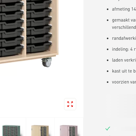
afmeting 140
gemaakt van
verschillen
randafwerki
indeling: 4 
laden verkri
kast uit te 
voorzien va