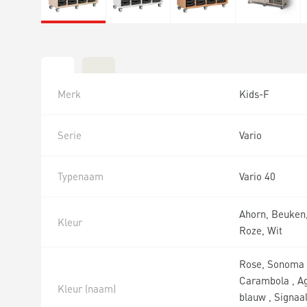
Merk
Kids-F
Serie
Vario
Typenaam
Vario 40
Ahorn, Beuken,
Kleur
Roze, Wit
Rose, Sonoma e
Carambola , Ag
Kleur (naam)
blauw , Signaal