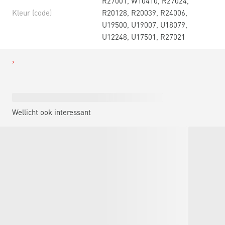
R27001, W10410, R27024,
Kleur (code)
R20128, R20039, R24006,
U19500, U19007, U18079,
U12248, U17501, R27021
Wellicht ook interessant