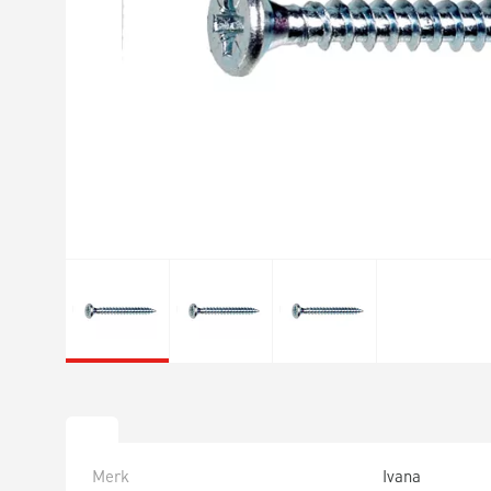
Merk
Ivana