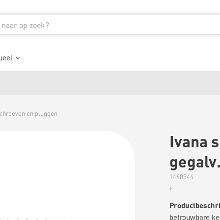
ueel
chroeven en pluggen
Ivana 
gegalv.
1460544
Productbeschri
betrouwbare ke