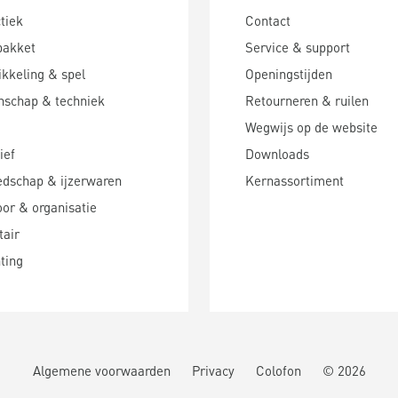
tiek
Contact
pakket
Service & support
kkeling & spel
Openingstijden
nschap & techniek
Retourneren & ruilen
Wegwijs op de website
ief
Downloads
edschap & ijzerwaren
Kernassortiment
or & organisatie
tair
hting
Algemene voorwaarden
Privacy
Colofon
©
2026