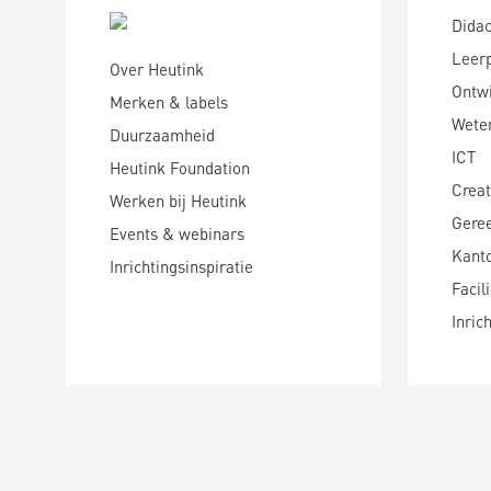
Didac
Leer
Over Heutink
Ontwi
Merken & labels
Wete
Duurzaamheid
ICT
Heutink Foundation
Creat
Werken bij Heutink
Gere
Events & webinars
Kanto
Inrichtingsinspiratie
Facili
Inric