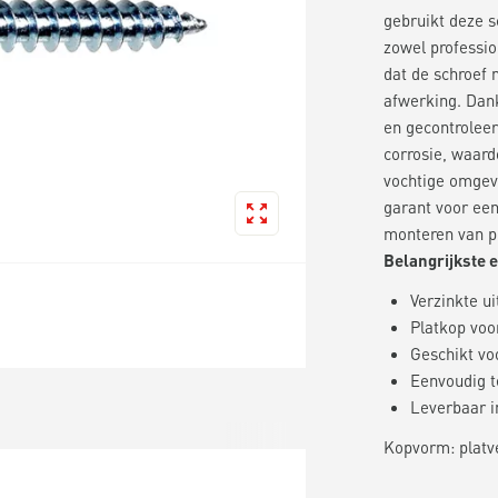
gebruikt deze s
zowel professio
dat de schroef n
afwerking. Dank
en gecontroleer
corrosie, waard
vochtige omgevi
garant voor een
monteren van pl
Belangrijkste 
Verzinkte u
Platkop voo
Geschikt vo
Eenvoudig t
Leverbaar i
Kopvorm: platv