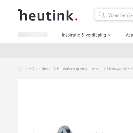
Inspiratie & verdieping
Act
Assortiment
Gereedschap en ijzerwaren
IJzerwaren
S