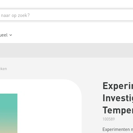
ueel
eken
Experi
Invest
Temper
100589
Experimenten me