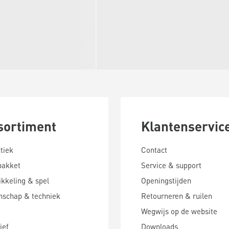
sortiment
Klantenservic
tiek
Contact
pakket
Service & support
kkeling & spel
Openingstijden
nschap & techniek
Retourneren & ruilen
Wegwijs op de website
ief
Downloads