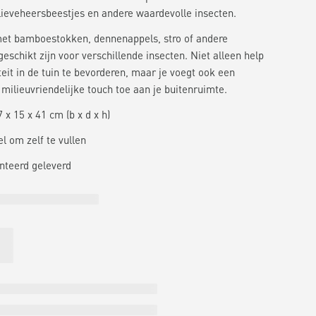
, lieveheersbeestjes en andere waardevolle insecten.
met bamboestokken, dennenappels, stro of andere
geschikt zijn voor verschillende insecten. Niet alleen help
teit in de tuin te bevorderen, maar je voegt ook een
 milieuvriendelijke touch toe aan je buitenruimte.
 x 15 x 41 cm (b x d x h)
l om zelf te vullen
nteerd geleverd