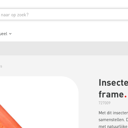
ueel
es
Insecte
frame
727009
Met dit insecte
samenstellen. D
met natuurlijke