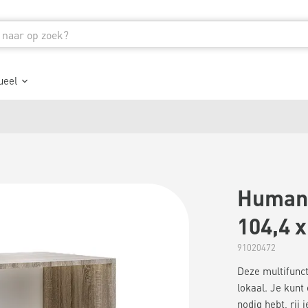
ueel
Humank
104,4 x
91020472
Deze multifunct
lokaal. Je kunt
nodig hebt, rij