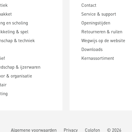
tiek
Contact
pakket
Service & support
ing en scholing
Openingstijden
kkeling & spel
Retourneren & ruilen
nschap & techniek
Wegwijs op de website
Downloads
ief
Kernassortiment
edschap & ijzerwaren
or & organisatie
tair
hting
Algemene voorwaarden
Privacy
Colofon
©
2026