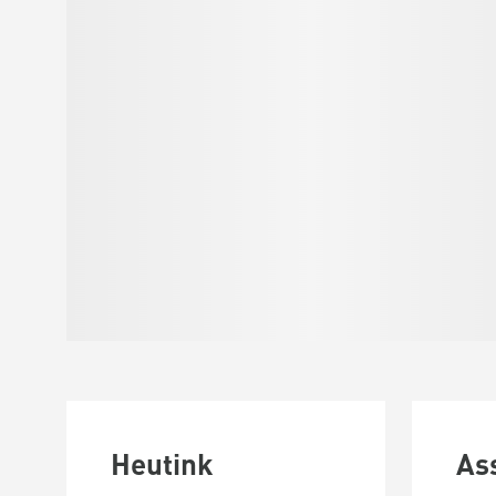
Heutink
As