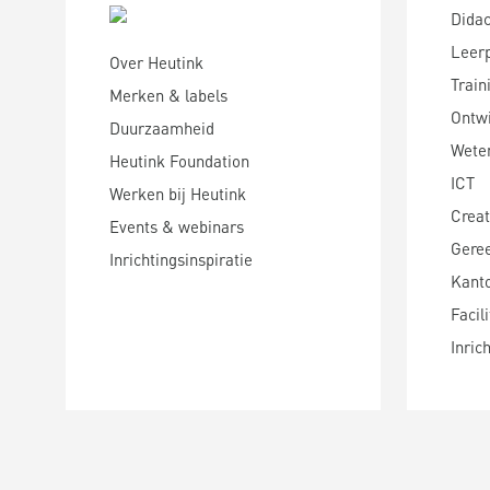
Didac
Leer
Over Heutink
Train
Merken & labels
Ontwi
Duurzaamheid
Wete
Heutink Foundation
ICT
Werken bij Heutink
Creat
Events & webinars
Gere
Inrichtingsinspiratie
Kanto
Facili
Inric