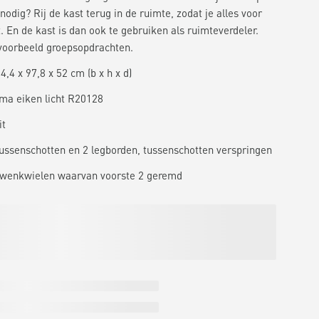
nodig? Rij de kast terug in de ruimte, zodat je alles voor
t. En de kast is dan ook te gebruiken als ruimteverdeler.
jvoorbeeld groepsopdrachten.
,4 x 97,8 x 52 cm (b x h x d)
ma eiken licht R20128
it
 tussenschotten en 2 legborden, tussenschotten verspringen
 zwenkwielen waarvan voorste 2 geremd