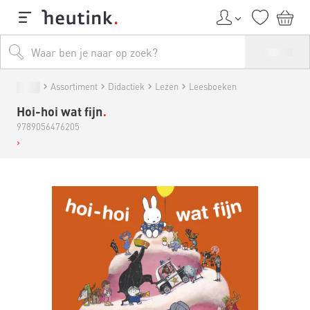
Assortiment
Didactiek
Lezen
Leesboeken
Hoi-hoi wat fijn
9789056476205