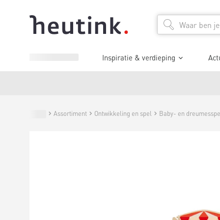
Inspiratie & verdieping
Act
Assortiment
Ontwikkeling en spel
Baby- en dreumessp