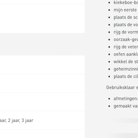
kiekeboe-b
mijn eerste
plaats de sc
plaats de v
rijg de vor
oorzaak-gev
rijg de vete
oefen aank
wikkel de st
geheimzinn
plaats de ci
Gebruiksklaar 
afmetingen:
gemaakt va
ar, 2 jaar, 3 jaar