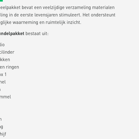
peelpakket bevat een veelzijdige verzameling materialen
ling in de eerste levensjaren stimuleert. Het ondersteunt
iglijke waarneming en ruimtelijk inzicht.
bundelpakket
bestaat uit:
lio
ilinder
okken
en ringen
ox 1
mel
m
ommel
n
ng
hijf