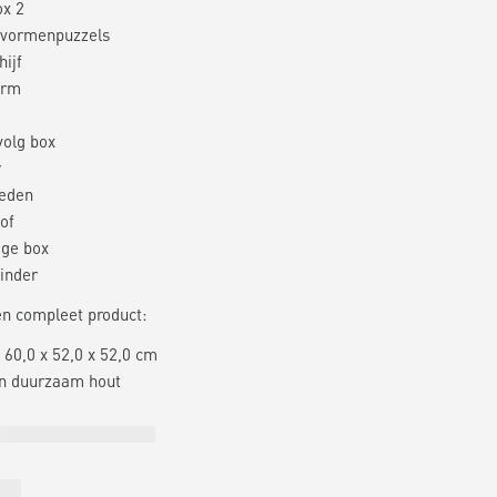
ox 2
 vormenpuzzels
hijf
orm
m
olg box
r
leden
of
ige box
linder
en compleet product:
 60,0 x 52,0 x 52,0 cm
n duurzaam hout