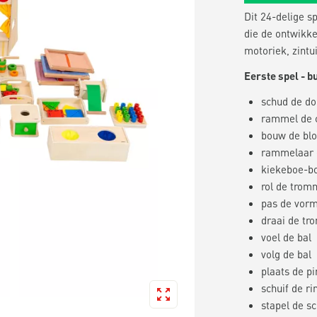
Dit 24-delige s
die de ontwikke
motoriek, zintu
Eerste spel - 
schud de do
rammel de c
bouw de bl
rammelaar 
kiekeboe-b
rol de trom
pas de vor
draai de tr
voel de bal
volg de bal
plaats de pi
schuif de ri
stapel de sc