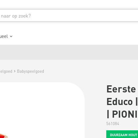
ueel
eelgoed
Babyspeelgoed
Eerste 
Educo |
| PION
561084
DUURZAAM HOUT