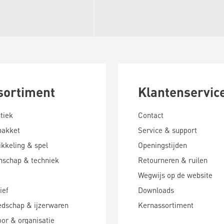
sortiment
Klantenservic
tiek
Contact
pakket
Service & support
kkeling & spel
Openingstijden
nschap & techniek
Retourneren & ruilen
Wegwijs op de website
ief
Downloads
edschap & ijzerwaren
Kernassortiment
or & organisatie