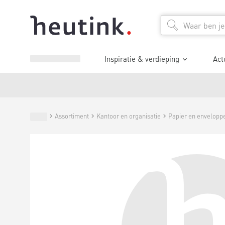
Inspiratie & verdieping
Act
Assortiment
Kantoor en organisatie
Papier en envelopp