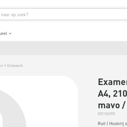
ueel
en
Drukwerk
Examen
A4, 21
mavo / 
DR106598
Ruit | Houtvrij 