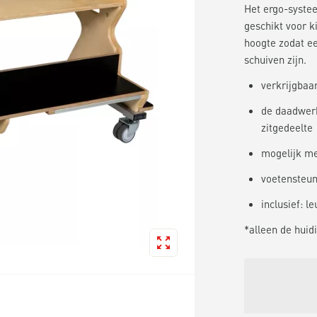
Het ergo-systee
geschikt voor ki
hoogte zodat ee
schuiven zijn.
verkrijgbaa
de daadwerk
zitgedeelte
mogelijk met
voetensteun
inclusief: 
*alleen de huid