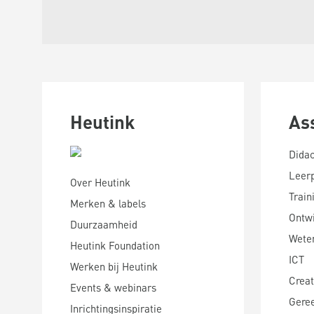
Heutink
As
Didac
Leer
Over Heutink
Train
Merken & labels
Ontwi
Duurzaamheid
Wete
Heutink Foundation
ICT
Werken bij Heutink
Creat
Events & webinars
Gere
Inrichtingsinspiratie