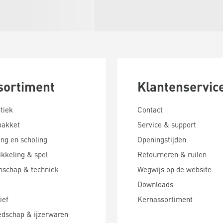
sortiment
Klantenservic
tiek
Contact
pakket
Service & support
ing en scholing
Openingstijden
kkeling & spel
Retourneren & ruilen
nschap & techniek
Wegwijs op de website
Downloads
ief
Kernassortiment
edschap & ijzerwaren