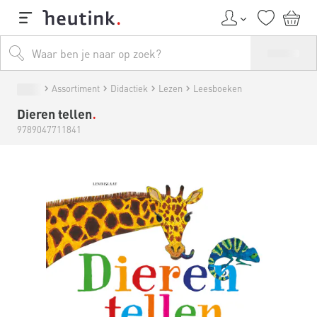
Assortiment
Didactiek
Lezen
Leesboeken
Dieren tellen
9789047711841