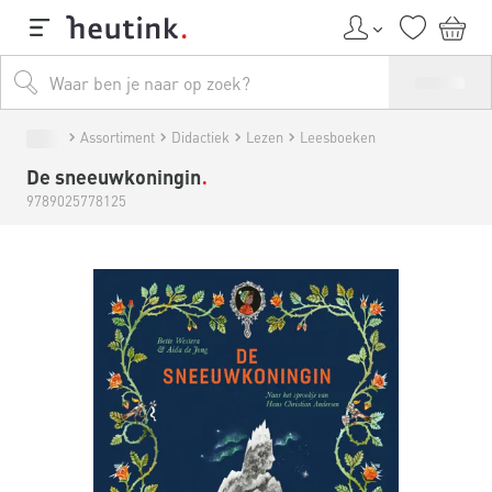
Assortiment
Didactiek
Lezen
Leesboeken
De sneeuwkoningin
9789025778125