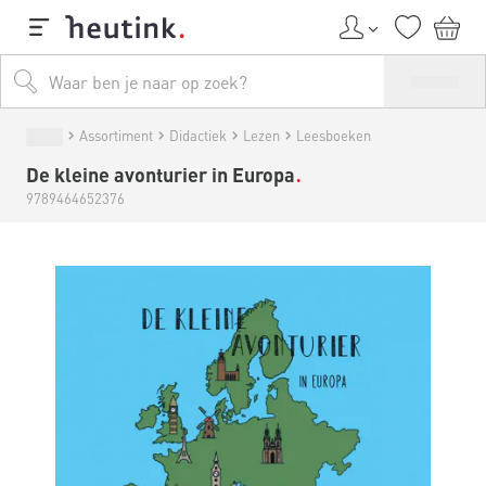
Assortiment
Didactiek
Lezen
Leesboeken
De kleine avonturier in Europa
9789464652376