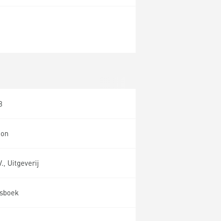
8
ion
, Uitgeverij
esboek