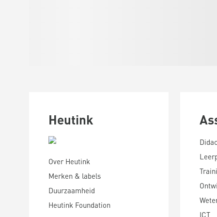
Heutink
As
Didac
Leer
Over Heutink
Train
Merken & labels
Ontwi
Duurzaamheid
Wete
Heutink Foundation
ICT