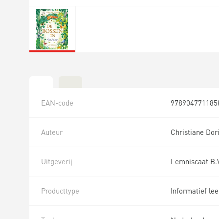
EAN-code
978904771185
Auteur
Christiane Dor
Uitgeverij
Lemniscaat B.V.
Producttype
Informatief le