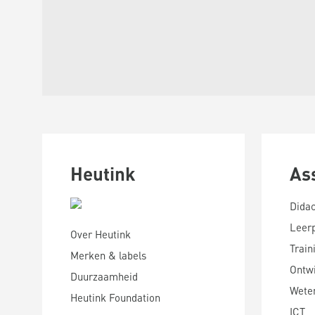
Heutink
As
Didac
Leer
Over Heutink
Train
Merken & labels
Ontwi
Duurzaamheid
Wete
Heutink Foundation
ICT