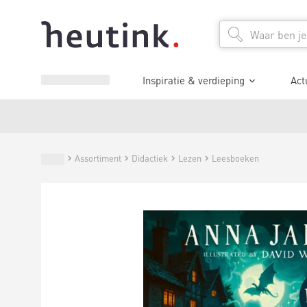
Inspiratie & verdieping
Act
Assortiment
Didactiek
Lezen
Leesboeken