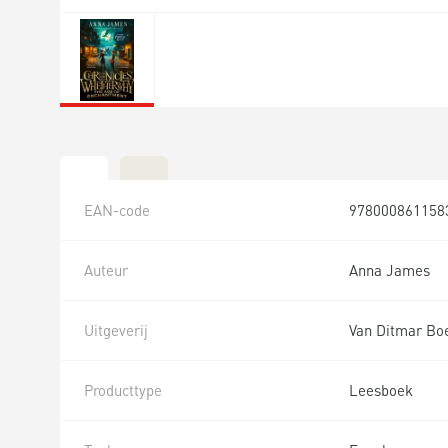
EAN-code
978000861158
Auteur
Anna James
Uitgeverij
Van Ditmar Bo
Producttype
Leesboek