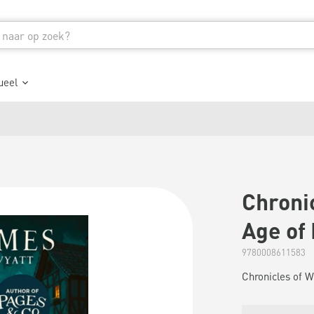
ueel
Chroni
Age of
9780008611583
Chronicles of 