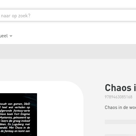
ueel
Chaos i
9789463085168
Chaos in de woe