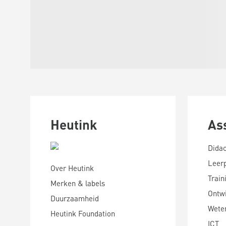
Heutink
As
Didac
Leer
Over Heutink
Train
Merken & labels
Ontwi
Duurzaamheid
Wete
Heutink Foundation
ICT