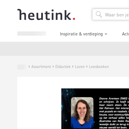
Inspiratie & verdieping
Act
Assortiment
Didactiek
Lezen
Leesboeken