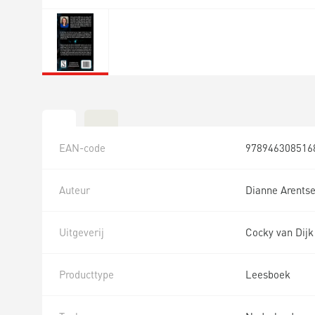
EAN-code
978946308516
Auteur
Dianne Arents
Uitgeverij
Cocky van Dijk
Producttype
Leesboek