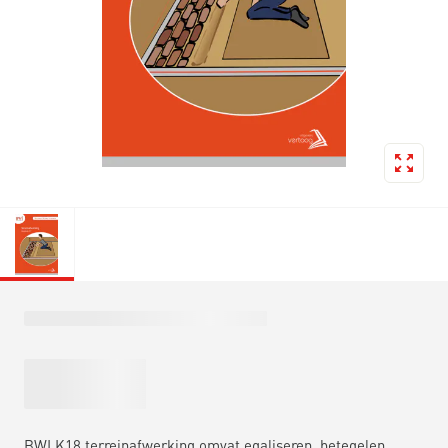
BWI K18 terreinafwerking omvat egaliseren, betegelen,