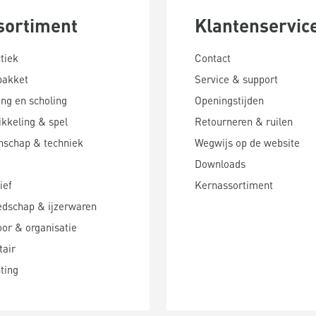
sortiment
Klantenservic
tiek
Contact
pakket
Service & support
ing en scholing
Openingstijden
kkeling & spel
Retourneren & ruilen
nschap & techniek
Wegwijs op de website
Downloads
ief
Kernassortiment
edschap & ijzerwaren
or & organisatie
tair
hting