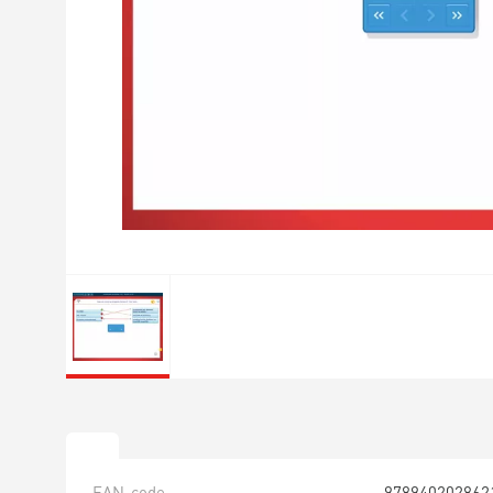
EAN-code
978940202862