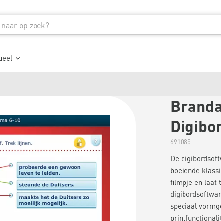
ueel
Brandaa
Digibo
691085
De digibordsof
boeiende klassik
filmpje en laat
digibordsoftwar
speciaal vormge
printfunctional