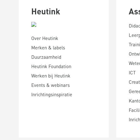
Heutink
As
Didac
Leer
Over Heutink
Train
Merken & labels
Ontwi
Duurzaamheid
Wete
Heutink Foundation
ICT
Werken bij Heutink
Creat
Events & webinars
Gere
Inrichtingsinspiratie
Kanto
Facili
Inric