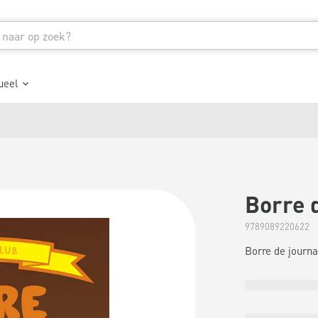
ueel
Borre d
9789089220622
Borre de journa