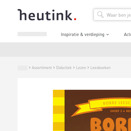
Inspiratie & verdieping
Act
Assortiment
Didactiek
Lezen
Leesboeken