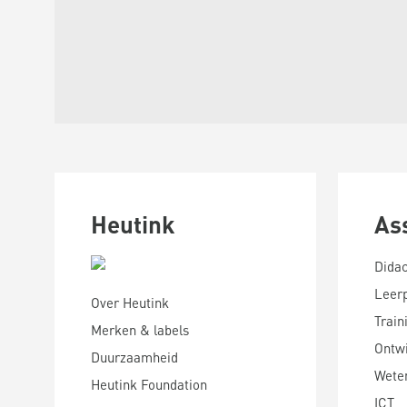
Heutink
As
Didac
Leer
Over Heutink
Train
Merken & labels
Ontwi
Duurzaamheid
Wete
Heutink Foundation
ICT