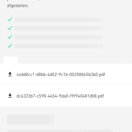
afgesloten.
cedd8cc1-d8bb-4d02-9c1b-00208865b3b0.pdf
dc6323b7-c598-4454-9da0-f9f940481d08.pdf