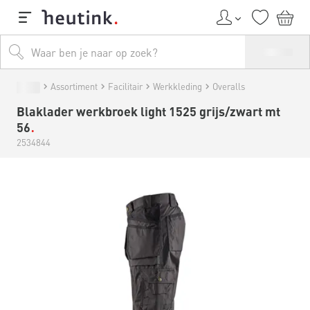
Assortiment
Facilitair
Werkkleding
Overalls
Blaklader werkbroek light 1525 grijs/zwart mt
56
2534844