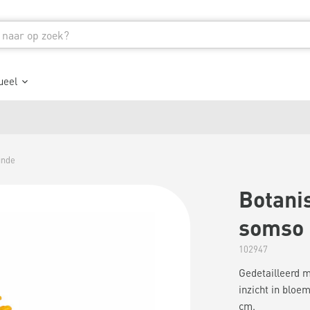
ueel
unde
Botani
somso 
102947
Gedetailleerd 
inzicht in bloe
cm.