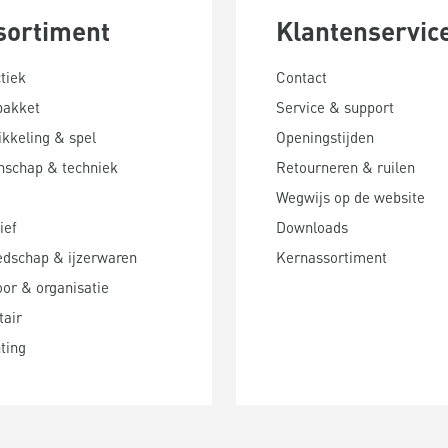
sortiment
Klantenservic
tiek
Contact
pakket
Service & support
kkeling & spel
Openingstijden
nschap & techniek
Retourneren & ruilen
Wegwijs op de website
ief
Downloads
edschap & ijzerwaren
Kernassortiment
or & organisatie
tair
hting