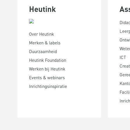
Heutink
As
Didac
Leer
Over Heutink
Ontwi
Merken & labels
Wete
Duurzaamheid
ICT
Heutink Foundation
Creat
Werken bij Heutink
Gere
Events & webinars
Kanto
Inrichtingsinspiratie
Facili
Inric