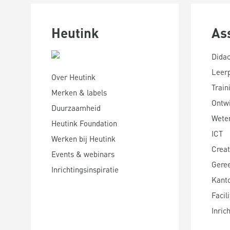
Heutink
As
Didac
Leer
Over Heutink
Train
Merken & labels
Ontwi
Duurzaamheid
Wete
Heutink Foundation
ICT
Werken bij Heutink
Creat
Events & webinars
Gere
Inrichtingsinspiratie
Kanto
Facili
Inric