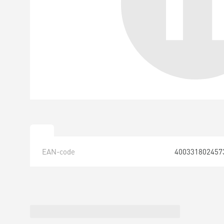
EAN-code
400331802457