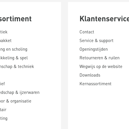
sortiment
Klantenservic
tiek
Contact
pakket
Service & support
ing en scholing
Openingstijden
kkeling & spel
Retourneren & ruilen
nschap & techniek
Wegwijs op de website
Downloads
ief
Kernassortiment
edschap & ijzerwaren
or & organisatie
tair
hting