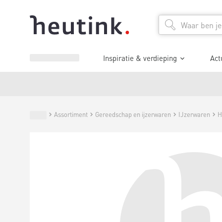
Inspiratie & verdieping
Act
Assortiment
Gereedschap en ijzerwaren
IJzerwaren
H