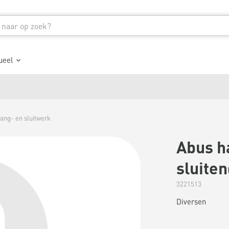
ueel
ang- en sluitwerk
Abus h
sluite
3221513
Diversen