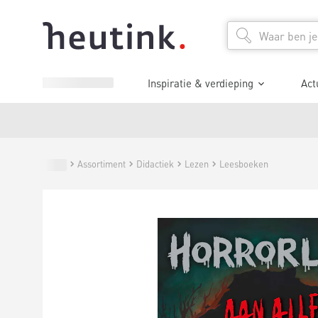
Inspiratie & verdieping
Act
Assortiment
Didactiek
Lezen
Leesboeken