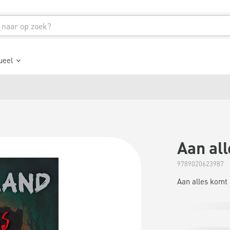
ueel
Aan al
9789020623987
Aan alles komt