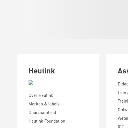
Heutink
As
Didac
Leer
Over Heutink
Train
Merken & labels
Ontwi
Duurzaamheid
Wete
Heutink Foundation
ICT