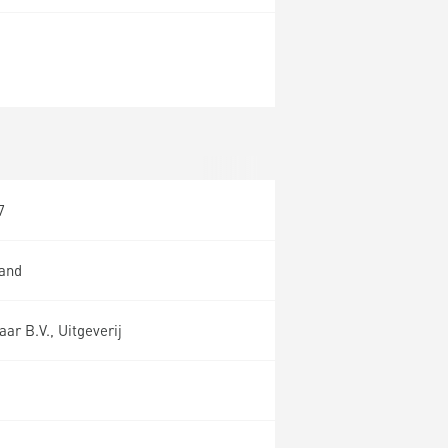
7
land
ar B.V., Uitgeverij