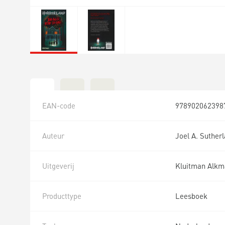
EAN-code
978902062398
Auteur
Joel A. Suther
Uitgeverij
Kluitman Alkma
Producttype
Leesboek