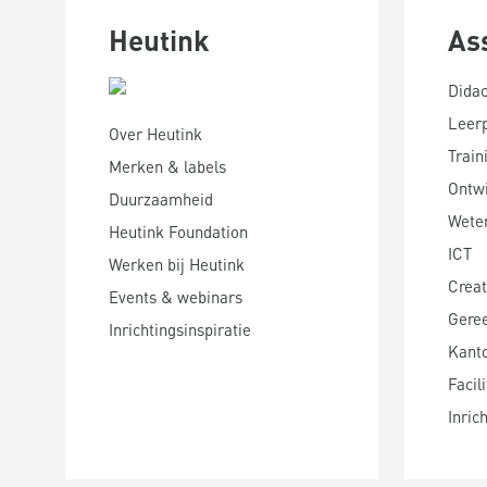
Heutink
As
Didac
Leer
Over Heutink
Train
Merken & labels
Ontwi
Duurzaamheid
Wete
Heutink Foundation
ICT
Werken bij Heutink
Creat
Events & webinars
Gere
Inrichtingsinspiratie
Kanto
Facili
Inric