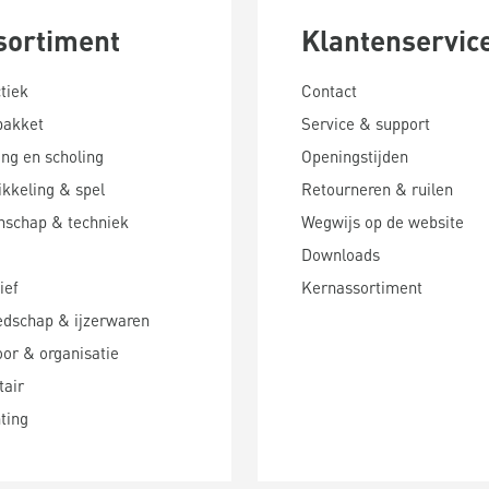
sortiment
Klantenservic
tiek
Contact
pakket
Service & support
ing en scholing
Openingstijden
kkeling & spel
Retourneren & ruilen
nschap & techniek
Wegwijs op de website
Downloads
ief
Kernassortiment
edschap & ijzerwaren
or & organisatie
tair
hting