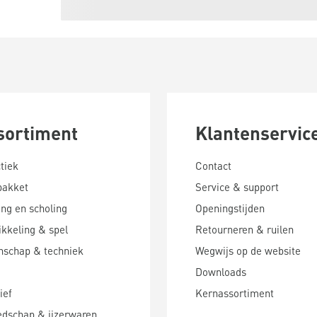
sortiment
Klantenservic
tiek
Contact
pakket
Service & support
ing en scholing
Openingstijden
kkeling & spel
Retourneren & ruilen
nschap & techniek
Wegwijs op de website
Downloads
ief
Kernassortiment
edschap & ijzerwaren