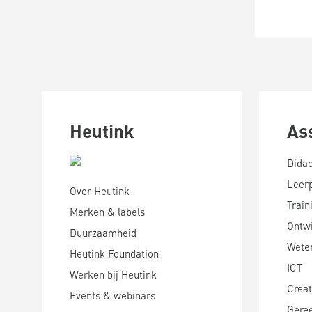
Heutink
As
Didac
Leer
Over Heutink
Train
Merken & labels
Ontwi
Duurzaamheid
Wete
Heutink Foundation
ICT
Werken bij Heutink
Creat
Events & webinars
Gere